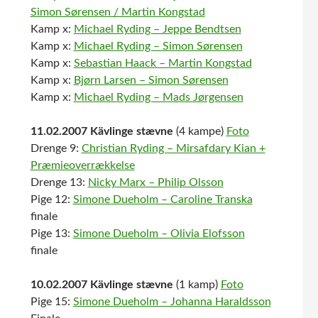
Simon Sørensen / Martin Kongstad
Kamp x:
Michael Ryding – Jeppe Bendtsen
Kamp x:
Michael Ryding – Simon Sørensen
Kamp x:
Sebastian Haack – Martin Kongstad
Kamp x:
Bjørn Larsen – Simon Sørensen
Kamp x:
Michael Ryding – Mads Jørgensen
11.02.2007 Kävlinge stævne
(4 kampe)
Foto
Drenge 9:
Christian Ryding – Mirsafdary Kian +
Præmieoverrækkelse
Drenge 13:
Nicky Marx – Philip Olsson
Pige 12:
Simone Dueholm – Caroline Transka
finale
Pige 13:
Simone Dueholm – Olivia Elofsson
finale
10.02.2007 Kävlinge stævne
(1 kamp)
Foto
Pige 15:
Simone Dueholm – Johanna Haraldsson