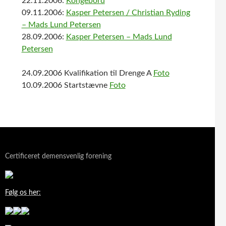
22.11.2006:
Kongebord
09.11.2006:
Kasper Petersen / Christian Ryding
– Mads Lund Petersen
28.09.2006:
Kasper Petersen – Mads Lund
Petersen
24.09.2006 Kvalifikation til Drenge A
Foto
10.09.2006 Startstævne
Foto
Certificeret demensvenlig forening
Følg os her: