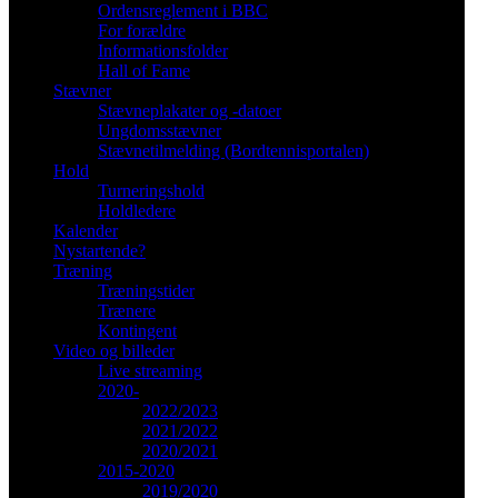
Ordensreglement i BBC
For forældre
Informationsfolder
Hall of Fame
Stævner
Stævneplakater og -datoer
Ungdomsstævner
Stævnetilmelding (Bordtennisportalen)
Hold
Turneringshold
Holdledere
Kalender
Nystartende?
Træning
Træningstider
Trænere
Kontingent
Video og billeder
Live streaming
2020-
2022/2023
2021/2022
2020/2021
2015-2020
2019/2020