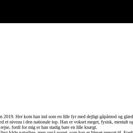
iden 2019. Her kom han ind som en lille fyr med dejligt gåpåmod og glæd
ed et niveau i den nationale top. Han er vokset meget, fysisk, mentalt og 
rejse, fordi for mig er han stadig bare en lille knægt.
vikling både naturlige, men også noget, som han er blevet presset til. For