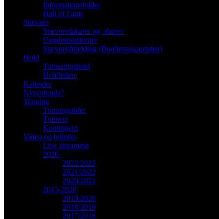
Informationsfolder
Hall of Fame
Stævner
Stævneplakater og -datoer
Ungdomsstævner
Stævnetilmelding (Bordtennisportalen)
Hold
Turneringshold
Holdledere
Kalender
Nystartende?
Træning
Træningstider
Trænere
Kontingent
Video og billeder
Live streaming
2020-
2022/2023
2021/2022
2020/2021
2015-2020
2019/2020
2018/2019
2017/2018