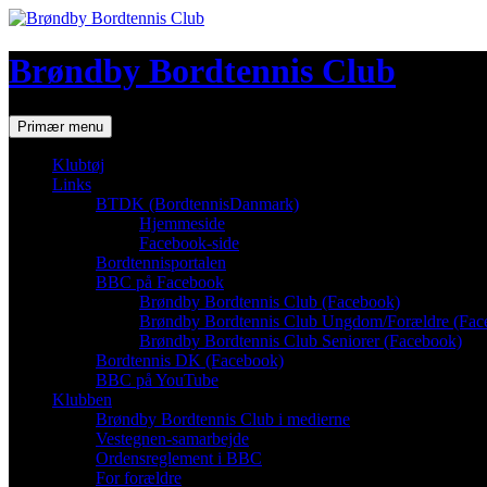
Hop
til
indhold
Brøndby Bordtennis Club
Søg
Primær menu
Klubtøj
Links
BTDK (BordtennisDanmark)
Hjemmeside
Facebook-side
Bordtennisportalen
BBC på Facebook
Brøndby Bordtennis Club (Facebook)
Brøndby Bordtennis Club Ungdom/Forældre (Fac
Brøndby Bordtennis Club Seniorer (Facebook)
Bordtennis DK (Facebook)
BBC på YouTube
Klubben
Brøndby Bordtennis Club i medierne
Vestegnen-samarbejde
Ordensreglement i BBC
For forældre