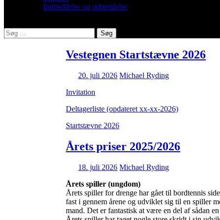
Indmeldelse og udmeldelse
Søg
efter:
Vestegnen Startstævne 2026
20. juli 2026
Michael Ryding
Invitation
Deltagerliste (opdateret xx-xx-2026)
Startstævne 2026
Årets priser 2025/2026
18. juli 2026
Michael Ryding
Årets spiller (ungdom)
Årets spiller for drenge har gået til bordtennis s
fast i gennem årene og udviklet sig til en spiller m
mand. Det er fantastisk at være en del af sådan en 
Årets spiller har taget nogle store skridt i sin ud