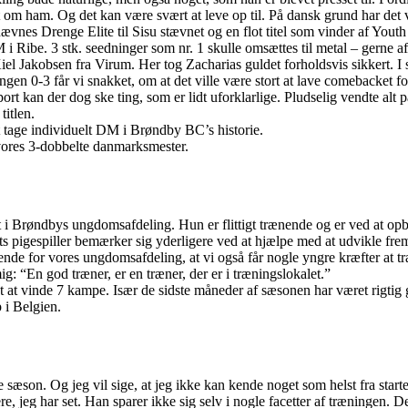
dt om ham. Og det kan være svært at leve op til. På dansk grund har det 
nævnes Drenge Elite til Sisu stævnet og en flot titel som vinder af Youth
 Ribe. 3 stk. seedninger som nr. 1 skulle omsættes til metal – gerne af 
iel Jakobsen fra Virum. Her tog Zacharias guldet forholdsvis sikkert. I 
ingen 0-3 får vi snakket, om at det ville være stort at lave comebacket
sport kan der dog ske ting, som er lidt uforklarlige. Pludselig vendte alt p
titlen.
at tage individuelt DM i Brøndby BC’s historie.
l vores 3-dobbelte danmarksmester.
t i Brøndbys ungdomsafdeling. Hun er flittigt trænende og er ved at opby
ets pigespiller bemærker sig yderligere ved at hjælpe med at udvikle frem
rende for vores ungdomsafdeling, at vi også får nogle yngre kræfter at
 “En god træner, er en træner, der er i træningslokalet.”
ået at vinde 7 kampe. Især de sidste måneder af sæsonen har været rigtig 
 i Belgien.
ne sæson. Og jeg vil sige, at jeg ikke kan kende noget som helst fra st
re, jeg har set. Han sparer ikke sig selv i nogle facetter af træningen. D