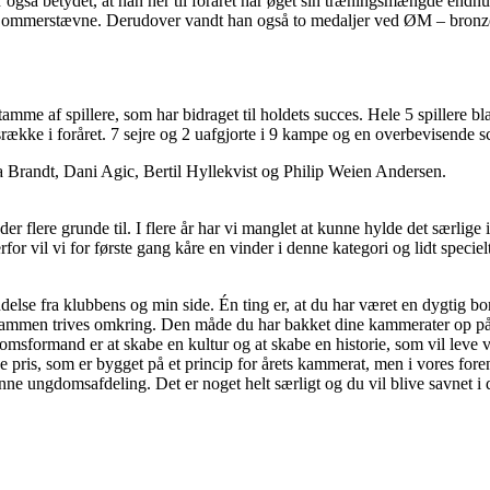
r også betydet, at han her til foråret har øget sin træningsmængde endnu 
n Sommerstævne. Derudover vandt han også to medaljer ved ØM – bronze
mme af spillere, som har bidraget til holdets succes. Hele 5 spillere bl
srække i foråret. 7 sejre og 2 uafgjorte i 9 kampe og en overbevisende s
 Brandt, Dani Agic, Bertil Hyllekvist og Philip Weien Andersen.
r der flere grunde til. I flere år har vi manglet at kunne hylde det særli
r vil vi for første gang kåre en vinder i denne kategori og lidt specielt,
ndelse fra klubbens og min side. Én ting er, at du har været en dygtig bor
e sammen trives omkring. Den måde du har bakket dine kammerater op på 
sformand er at skabe en kultur og at skabe en historie, som vil leve v
enne pris, som er bygget på et princip for årets kammerat, men i vores f
 denne ungdomsafdeling. Det er noget helt særligt og du vil blive savnet 