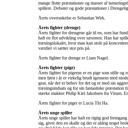
mange flotte præstationer og masser af turnerings
spillere. Debuter og gode præstationer i Drengeli
Årets overraskelse er Sebastian Wirk.
Årets fighter (drenge)
Årets fighter for drengene går til en, som har fun
haft en flot udvikling over sæsonen. Han har spill
træningslokalet, hvor man kan stole på koncentrere
værdier vi sætter stor pris på.
Årets fighter for drenge er Liam Nagel.
Årets fighter (pige)
Årets fighter for pigerne er en pige som stille og 
men først i år er virkelig brudt igennem med moden
gear, når der er behov for det og er med sin aggres
træningsindsats og for sin fantastiske præstation
stærke makker Philip Kiel Jakobsen fra Virum. En p
Årets fighter for piger er Lucia Thi Ha.
Årets unge spiller
Årets unge spiller har haft en rigtig god fremgang
sig, giver den en skalle og der er aldrig noget bro