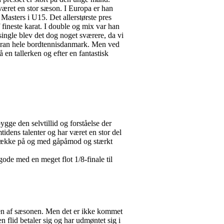
været en stor sæson. I Europa er han
 Masters i U15. Det allerstørste pres
fineste karat. I double og mix var han
single blev det dog noget sværere, da vi
 foran hele bordtennisdanmark. Men ved
å en tallerken og efter en fantastisk
gge den selvtillid og forståelse der
tidens talenter og har været en stor del
 trække på og med gåpåmod og stærkt
gode med en meget flot 1/8-finale til
arten af sæsonen. Men det er ikke kommet
en flid betaler sig og har udmøntet sig i