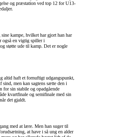
gelse og præstation ved top 12 for U13-
daljer.
 sine kampe, hvilket har gjort han har
også en vigtig spiller i
og støtte ude til kamp. Det er nogle
g altid haft et fornuftigt udgangspunkt,
af sind, men kan sagtens sætte den i
en for sin stabile og opadgående
både kvartfinale og semifinale med sin
år det gjaldt.
i gang med at lære. Men han suger til
sforudsætning, at have i så ung en alder