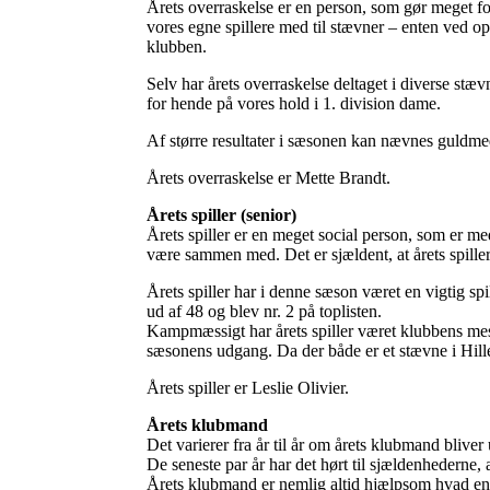
Årets overraskelse er en person, som gør meget for 
vores egne spillere med til stævner – enten ved o
klubben.
Selv har årets overraskelse deltaget i diverse stæv
for hende på vores hold i 1. division dame.
Af større resultater i sæsonen kan nævnes guldm
Årets overraskelse er Mette Brandt.
Årets spiller (senior)
Årets spiller er en meget social person, som er me
være sammen med. Det er sjældent, at årets spille
Årets spiller har i denne sæson været en vigtig s
ud af 48 og blev nr. 2 på toplisten.
Kampmæssigt har årets spiller været klubbens mes
sæsonens udgang. Da der både er et stævne i Hiller
Årets spiller er Leslie Olivier.
Årets klubmand
Det varierer fra år til år om årets klubmand bliver u
De seneste par år har det hørt til sjældenhederne, at
Årets klubmand er nemlig altid hjælpsom hvad enten 