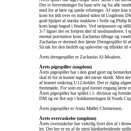
Der er forventninger fra ham selv og fra alle run
med for at lære og samle erfaringer. Af sejre kan 
kom for lidt over en måned siden til Ungdoms DM i
godt hjulpet af stærke makkere i Sofie og Philip K
kom langt bagud i finalen. Ved sætpausen og still
3-7 ligner det en fortjent titel til modstanderen. I 
mental præstation kom Zacharias tilbage og vandt 
Zacharias er dermed den første Drengespiller til 
Så tak for den bedrift og oplevelse og tillykke ti
Årets drengespiller er Zacharias Al-Moalem.
Årets pigespiller (ungdom)
Årets pigespiller har i den grad gjort sig bemærke
skal til for at kunne tage det næste skridt. Men år
af teamet omkring U12-holdet. Det er rigtig afgø
fremmøde. For som en god træner engang lærte mig:
Årets pigespiller har spillet i 1. division og form
DM og en flot sejr i holdturneringen til Youth Cup
Årets pigespiller er Anna Møller Christensen.
Årets overraskelse (ungdom)
Årets overraskelse har virkelig fyret den af i den
let. Det her er en af de mest hårdtarbejdende spille