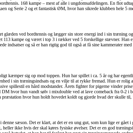
bordtennis. 168 kampe – mest af alle i ungdomsafdelingen. En flot udta
gaen og Serie 2 og et fantastisk ØM, hvor han sikrede klubben hele 5 me
det glæden ved bordtennis og lægger sin store energi ind i sin træning og
et 113 kampe og været i top 3 i rækker ved 5 forskellige stævner. Han er 
de indsatser og så er han rigtig god til også at få sine kammerater med 
roligt kæmper sig op mod toppen. Hun har spillet i ca. 5 år og har egentli
hed i sin træningsindsats og en vilje til at rykke fremad. Hun er rolig 
sive spillestil en hård modstander. Årets fighter for pigerne vinder pris
 til DM hvor hun vandt sølv i mixdouble ved at lave comeback fra 0-2 i 
ræstation hvor hun holdt hovedet koldt og gjorde hvad der skulle til, n
 i denne sæson. Det er klart, at det er en ung gut, som kun lige er gået 
k, heller ikke hvis der skal køres fysiske øvelser. Det er en god træning