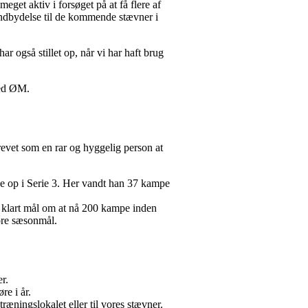
eget aktiv i forsøget på at få flere af
 indbydelse til de kommende stævner i
ar også stillet op, når vi har haft brug
ved ØM.
revet som en rar og hyggelig person at
ede op i Serie 3. Her vandt han 37 kampe
t klart mål om at nå 200 kampe inden
tore sæsonmål.
er.
re i år.
ræningslokalet eller til vores stævner.