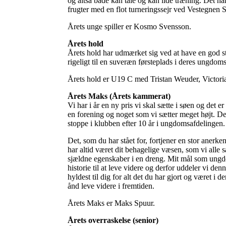
og altså både kan tåle og kan lide træning. Det ha
frugter med en flot turneringssejr ved Vestegne
Årets unge spiller er Kosmo Svensson.
Årets hold
Årets hold har udmærket sig ved at have en god sta
rigeligt til en suveræn førsteplads i deres ungdom
Årets hold er U19 C med Tristan Weuder, Victoria
Årets Maks (Årets kammerat)
Vi har i år en ny pris vi skal sætte i søen og det e
en forening og noget som vi sætter meget højt. Derfo
stoppe i klubben efter 10 år i ungdomsafdelingen.
Det, som du har stået for, fortjener en stor anerke
har altid været dit behagelige væsen, som vi all
sjældne egenskaber i en dreng. Mit mål som ungdom
historie til at leve videre og derfor uddeler vi d
hyldest til dig for alt det du har gjort og været i
ånd leve videre i fremtiden.
Årets Maks er Maks Spuur.
Årets overraskelse (senior)