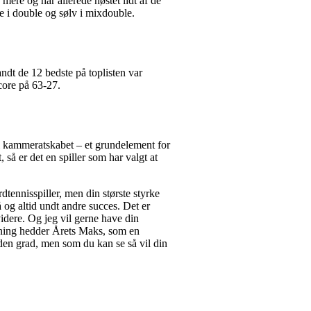
mere og har allerede høstet lidt af de
 i double og sølv i mixdouble.
andt de 12 bedste på toplisten var
core på 63-27.
ge i kammeratskabet – et grundelement for
 så er det en spiller som har valgt at
dtennisspiller, men din største styrke
og altid undt andre succes. Det er
idere. Og jeg vil gerne have din
orening hedder Årets Maks, som en
i den grad, men som du kan se så vil din