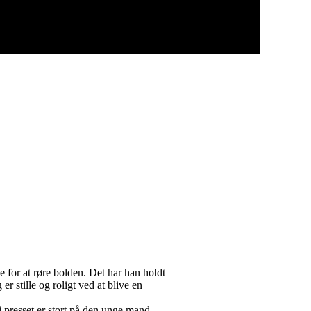
e for at røre bolden. Det har han holdt
er stille og roligt ved at blive en
di presset er stort på den unge mand.