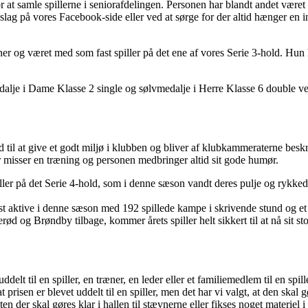
at samle spillerne i seniorafdelingen. Personen har blandt andet været m
pslag på vores Facebook-side eller ved at sørge for der altid hænger en
ner og været med som fast spiller på det ene af vores Serie 3-hold. Hun h
edalje i Dame Klasse 2 single og sølvmedalje i Herre Klasse 6 double 
d til at give et godt miljø i klubben og bliver af klubkammeraterne besk
r misser en træning og personen medbringer altid sit gode humør.
piller på det Serie 4-hold, som i denne sæson vandt deres pulje og rykk
t aktive i denne sæson med 192 spillede kampe i skrivende stund og e
ød og Brøndby tilbage, kommer årets spiller helt sikkert til at nå sit s
ddelt til en spiller, en træner, en leder eller et familiemedlem til en spill
 prisen er blevet uddelt til en spiller, men det har vi valgt, at den skal gø
der skal gøres klar i hallen til stævnerne eller fikses noget materiel i t