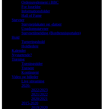
Ordensreglement i BBC
For forældre
Informationsfolder
Hall of Fame
Stævner
Stævneplakater og -datoer
Ungdomsstævner
Stævnetilmelding (Bordtennisportalen)
Hold
Turneringshold
Holdledere
Kalender
Nystartende?
Træning
Træningstider
Trænere
Kontingent
Video og billeder
Live streaming
2020-
2022/2023
2021/2022
2020/2021
2015-2020
2019/2020