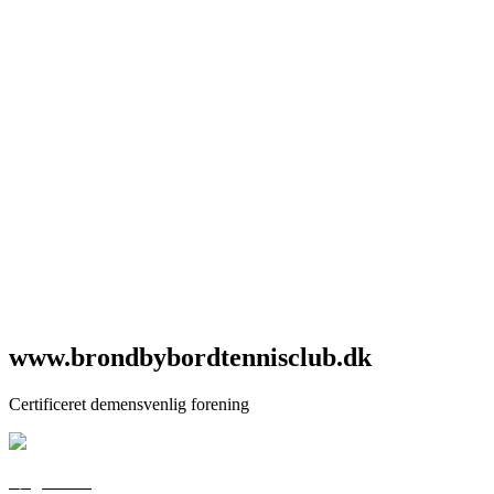
www.brondbybordtennisclub.dk
Certificeret demensvenlig forening
Følg os her: