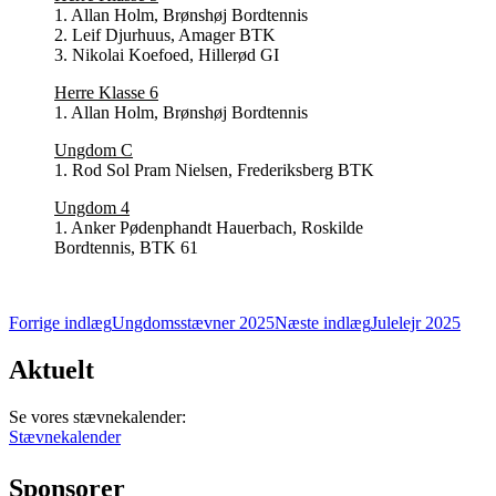
1. Allan Holm, Brønshøj Bordtennis
2. Leif Djurhuus, Amager BTK
3. Nikolai Koefoed, Hillerød GI
Herre Klasse 6
1. Allan Holm, Brønshøj Bordtennis
Ungdom C
1. Rod Sol Pram Nielsen, Frederiksberg BTK
Ungdom 4
1. Anker Pødenphandt Hauerbach, Roskilde
Bordtennis, BTK 61
Indlægsnavigation
Forrige indlæg
Ungdomsstævner 2025
Næste indlæg
Julelejr 2025
Aktuelt
Se vores stævnekalender:
Stævnekalender
Sponsorer