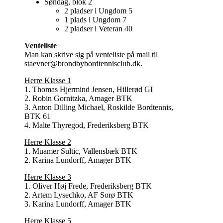
Søndag, blok 2
2 pladser i Ungdom 5
1 plads i Ungdom 7
2 pladser i Veteran 40
Venteliste
Man kan skrive sig på venteliste på mail til
staevner@brondbybordtennisclub.dk.
Herre Klasse 1
1. Thomas Hjermind Jensen, Hillerød GI
2. Robin Gornitzka, Amager BTK
3. Anton Dilling Michael, Roskilde Bordtennis,
BTK 61
4. Malte Thyregod, Frederiksberg BTK
Herre Klasse 2
1. Muamer Sultic, Vallensbæk BTK
2. Karina Lundorff, Amager BTK
Herre Klasse 3
1. Oliver Høj Frede, Frederiksberg BTK
2. Artem Lysechko, AF Sorø BTK
3. Karina Lundorff, Amager BTK
Herre Klasse 5